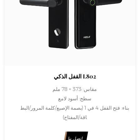
القفل الذكي L802
مقاس:
373 × 78 ملم
سطح:
أسود لامع
بناء:
فتح القفل 4 في 1 (بصمة الإصبع/كلمة المرور/البط
اقة/المفتاح)
مادة:
سبائك الألومنيوم
قفل:
لباب 50-110 مم (يمكن تخصيص سماكة الباب الأ
اتصل بنا