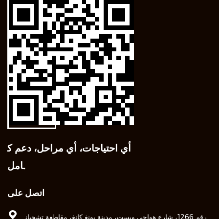
أي احتياجات، أي مراحل، دعم ك
امل.
اتصل على
رقم 1266، شارع هواجي ويست، مدينة يونغ كانغ، مقاطعة تشجيان