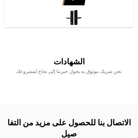
خرى)
قاعدة الانتاج:
جيجانج، قوانغشي
ملاحظات:
مناسبة لباب 50-110 مم (يمكن تخصيص س
ماكة الباب الأخرى)
الشهادات
نحن شريك موثوق به يحول خبرتنا إلى نجاح لمشروعك.
الاتصال بنا للحصول على مزيد من التفا
صيل